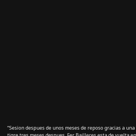
“Sesion despues de unos meses de reposo gracias a una le
tigre,tres meses despues, Fer Bailleres esta de vuelta en