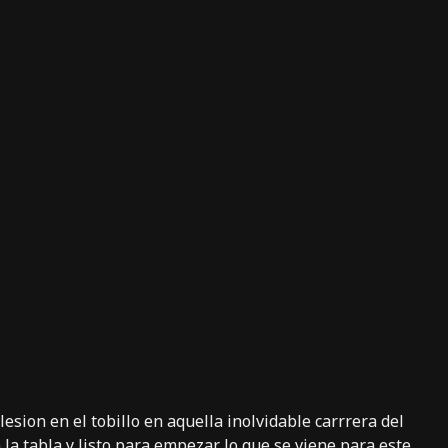
sion en el tobillo en aquella inolvidable carrrera del
 la tabla y listo para empezar lo que se viene para este